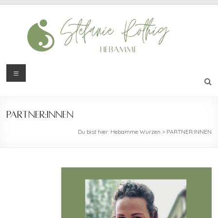
Zum
Inhalt
springen
Menü
Hebamme
Wurzen
Stefanie
PARTNER:INNEN
Röthig
Du bist hier:
Hebamme Wurzen
>
PARTNER:INNEN